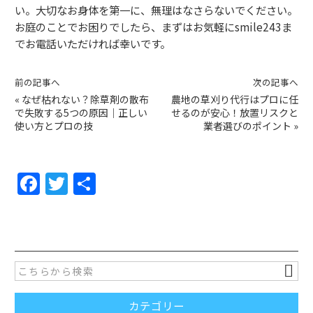
い。大切なお身体を第一に、無理はなさらないでください。
お庭のことでお困りでしたら、まずはお気軽にsmile243ま
でお電話いただければ幸いです。
前の記事へ
次の記事へ
«
なぜ枯れない？除草剤の散布
農地の草刈り代行はプロに任
で失敗する5つの原因｜正しい
せるのが安心！放置リスクと
使い方とプロの技
業者選びのポイント
»
F
T
共
a
w
有
c
itt
e
er
b
o
カテゴリー