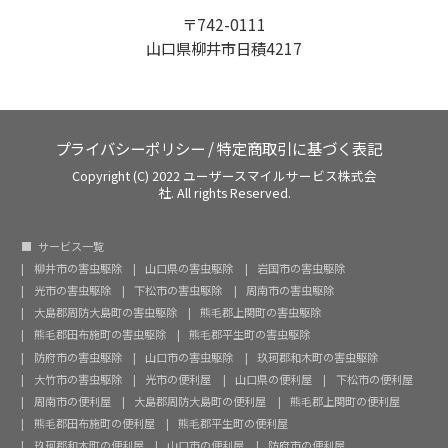
〒742-0111
山口県柳井市日積4217
プライバシーポリシー
/
特定商取引に基づく表記
Copyright (C) 2022 ユーザースマイルサービス株式会
社. All rights Reserved.
サービス一覧
柳井市の害虫駆除
山口県の害虫駆除
岩国市の害虫駆除
光市の害虫駆除
下松市の害虫駆除
周南市の害虫駆除
大島郡周防大島町の害虫駆除
熊毛郡上関町の害虫駆除
熊毛郡田布施町の害虫駆除
熊毛郡平生町の害虫駆除
防府市の害虫駆除
山口市の害虫駆除
玖珂郡和木町の害虫駆除
大竹市の害虫駆除
光市の便利屋
山口県の便利屋
下松市の便利屋
周南市の便利屋
大島郡周防大島町の便利屋
熊毛郡上関町の便利屋
熊毛郡田布施町の便利屋
熊毛郡平生町の便利屋
玖珂郡和木町の便利屋
山口市の便利屋
防府市の便利屋