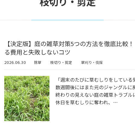
枝切り・剪定
【決定版】庭の雑草対策5つの方法を徹底比較
る費用と失敗しないコツ
2026.06.30
除草
枝切り・剪定
草刈り・伐採
「週末のたびに草むしりをしている
数週間後にはまた元のジャングルに
終わりの見えない庭の雑草トラブル
休日を草むしりに奪われ、…