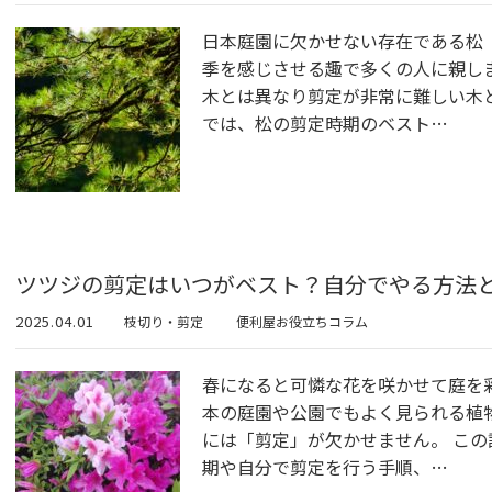
日本庭園に欠かせない存在である松
季を感じさせる趣で多くの人に親し
木とは異なり剪定が非常に難しい木
では、松の剪定時期のベスト…
ツツジの剪定はいつがベスト？自分でやる方法
2025.04.01
枝切り・剪定
便利屋お役立ちコラム
春になると可憐な花を咲かせて庭を
本の庭園や公園でもよく見られる植
には「剪定」が欠かせません。 こ
期や自分で剪定を行う手順、…