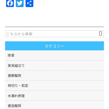
F
T
共
a
w
有
c
itt
e
er
b
o
カテゴリー
o
k
除草
家具組立て
害獣駆除
枝切り・剪定
水漏れ修理
害虫駆除