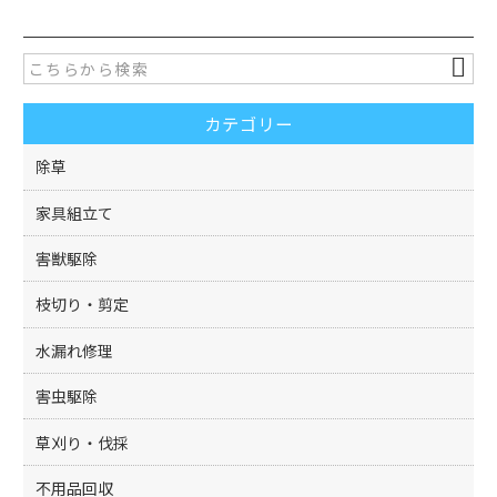
c
itt
e
er
b
o
カテゴリー
o
k
除草
家具組立て
害獣駆除
枝切り・剪定
水漏れ修理
害虫駆除
草刈り・伐採
不用品回収