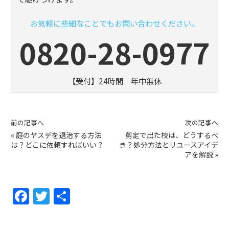
お気軽に些細なことでもお問い合わせください。
0820-28-0977
【受付】24時間 年中無休
前の記事へ
次の記事へ
«
庭のヤスデを退治する方法
剪定で出た枝は、どうするべ
は？どこに依頼すればいい？
き？処分方法とリユースアイデ
アを解説
»
F
T
共
a
w
有