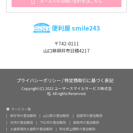
メールでのお問い合わせはこちら
便利屋 smile243
〒742-0111
山口県柳井市日積4217
プライバシーポリシー
/
特定商取引に基づく表記
Copyright (C) 2022 ユーザースマイルサービス株式会
社. All rights Reserved.
サービス一覧
柳井市の害虫駆除
山口県の害虫駆除
岩国市の害虫駆除
光市の害虫駆除
下松市の害虫駆除
周南市の害虫駆除
大島郡周防大島町の害虫駆除
熊毛郡上関町の害虫駆除