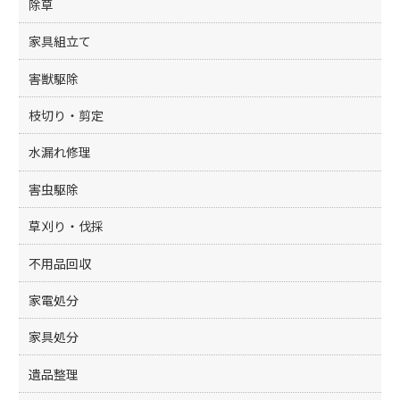
k
除草
家具組立て
害獣駆除
枝切り・剪定
水漏れ修理
害虫駆除
草刈り・伐採
不用品回収
家電処分
家具処分
遺品整理