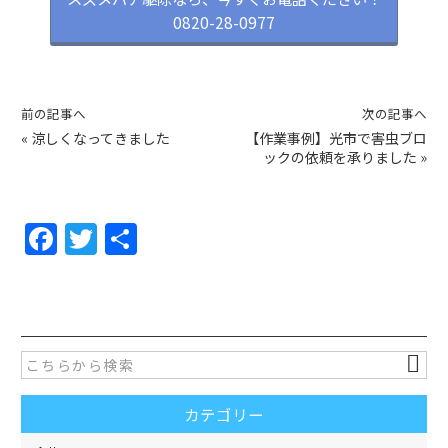
0820-28-0977
前の記事へ
次の記事へ
«
涼しくなってきました
【作業事例】光市で害虫ブロ
ックの依頼を承りました
»
F
T
共
a
w
有
c
itt
e
er
b
o
カテゴリー
o