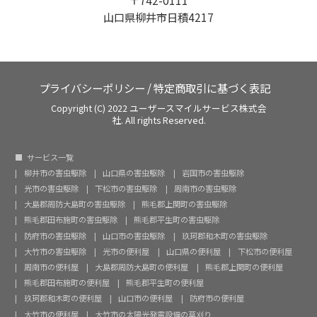
〒742-0111
山口県柳井市日積4217
プライバシーポリシー
/
特定商取引に基づく表記
Copyright (C) 2022 ユーザースマイルサービス株式会
社. All rights Reserved.
サービス一覧
柳井市の害虫駆除
山口県の害虫駆除
岩国市の害虫駆除
光市の害虫駆除
下松市の害虫駆除
周南市の害虫駆除
大島郡周防大島町の害虫駆除
熊毛郡上関町の害虫駆除
熊毛郡田布施町の害虫駆除
熊毛郡平生町の害虫駆除
防府市の害虫駆除
山口市の害虫駆除
玖珂郡和木町の害虫駆除
大竹市の害虫駆除
光市の便利屋
山口県の便利屋
下松市の便利屋
周南市の便利屋
大島郡周防大島町の便利屋
熊毛郡上関町の便利屋
熊毛郡田布施町の便利屋
熊毛郡平生町の便利屋
玖珂郡和木町の便利屋
山口市の便利屋
防府市の便利屋
大竹市の便利屋
大竹市の太陽光発電設備の草刈り