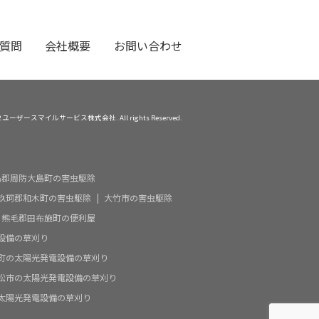
質問
会社概要
お問い合わせ
 2022 ユーザースマイルサービス株式会社. All rights Reserved.
島郡周防大島町の害虫駆除
玖珂郡和木町の害虫駆除
大竹市の害虫駆除
熊毛郡田布施町の便利屋
設備の草刈り
町の太陽光発電設備の草刈り
松市の太陽光発電設備の草刈り
太陽光発電設備の草刈り