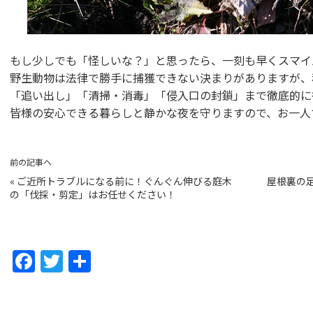
もし少しでも「怪しいな？」と思ったら、一刻も早くスマイル
野生動物は法律で勝手に捕獲できない決まりがありますが、
「追い出し」「清掃・消毒」「侵入口の封鎖」まで徹底的に
皆様の安心できる暮らしと静かな夜を守りますので、お一人
前の記事へ
«
ご近所トラブルになる前に！ぐんぐん伸びる庭木
屋根裏の
の「伐採・剪定」はお任せください！
F
T
共
a
w
有
c
itt