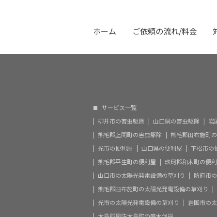
ホーム
ご依頼の流れ/料金
サービス一覧
柳井市の害虫駆除
山口県の害虫駆除
岩
熊毛郡上関町の害虫駆除
熊毛郡田布施町の
光市の便利屋
山口県の便利屋
下松市の
熊毛郡平生町の便利屋
玖珂郡和木町の便利
山口市の太陽光発電設備の草刈り
防府市の
熊毛郡田布施町の太陽光発電設備の草刈り
光市の太陽光発電設備の草刈り
岩国市の太
大島郡周防大島町の庭木伐採