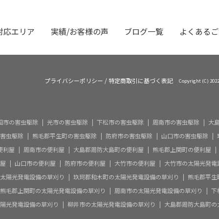
対応エリア
実績/お客様の声
ブログ一覧
よくあるご
プライバシーポリシー
/
特定商取引に基づく表記
Copyright (C)
国市の害虫駆除
光市の害虫駆除
下松市の害虫駆除
周南市の害虫駆除
大
害虫駆除
熊毛郡平生町の害虫駆除
防府市の害虫駆除
山口市の害虫駆除
便利屋
周南市の便利屋
大島郡周防大島町の便利屋
熊毛郡上関町の便利屋
屋
山口市の便利屋
防府市の便利屋
大竹市の便利屋
大竹市の太陽光発電
太陽光発電設備の草刈り
玖珂郡和木町の太陽光発電設備の草刈り
熊毛郡平生
熊毛郡上関町の太陽光発電設備の草刈り
周南市の太陽光発電設備の草刈り
下
陽光発電設備の草刈り
柳井市の太陽光発電設備の草刈り
大島郡周防大島町の