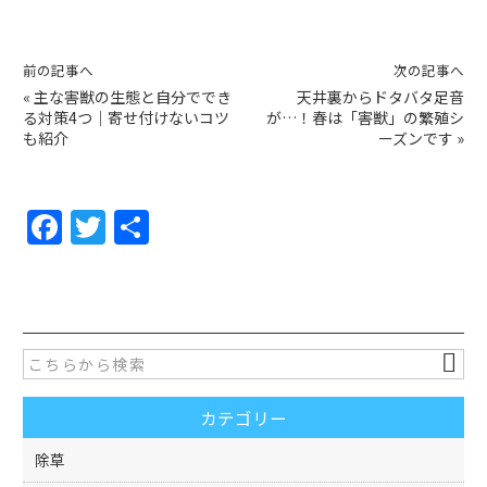
前の記事へ
次の記事へ
«
主な害獣の生態と自分ででき
天井裏からドタバタ足音
る対策4つ｜寄せ付けないコツ
が…！春は「害獣」の繁殖シ
も紹介
ーズンです
»
F
T
共
a
w
有
c
itt
e
er
b
o
カテゴリー
o
k
除草