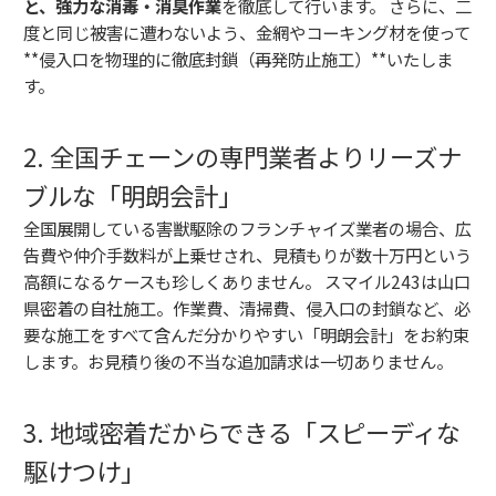
と、強力な消毒・消臭作業
を徹底して行います。 さらに、二
度と同じ被害に遭わないよう、金網やコーキング材を使って
**侵入口を物理的に徹底封鎖（再発防止施工）**いたしま
す。
2. 全国チェーンの専門業者よりリーズナ
ブルな「明朗会計」
全国展開している害獣駆除のフランチャイズ業者の場合、広
告費や仲介手数料が上乗せされ、見積もりが数十万円という
高額になるケースも珍しくありません。 スマイル243は山口
県密着の自社施工。作業費、清掃費、侵入口の封鎖など、必
要な施工をすべて含んだ分かりやすい「明朗会計」をお約束
します。お見積り後の不当な追加請求は一切ありません。
3. 地域密着だからできる「スピーディな
駆けつけ」