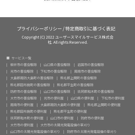
プライバシーポリシー
/
特定商取引に基づく表記
Copyright (C) 2022 ユーザースマイルサービス株式会
社. All rights Reserved.
サービス一覧
柳井市の害虫駆除
山口県の害虫駆除
岩国市の害虫駆除
光市の害虫駆除
下松市の害虫駆除
周南市の害虫駆除
大島郡周防大島町の害虫駆除
熊毛郡上関町の害虫駆除
熊毛郡田布施町の害虫駆除
熊毛郡平生町の害虫駆除
防府市の害虫駆除
山口市の害虫駆除
玖珂郡和木町の害虫駆除
大竹市の害虫駆除
光市の便利屋
山口県の便利屋
下松市の便利屋
周南市の便利屋
大島郡周防大島町の便利屋
熊毛郡上関町の便利屋
熊毛郡田布施町の便利屋
熊毛郡平生町の便利屋
玖珂郡和木町の便利屋
山口市の便利屋
防府市の便利屋
大竹市の便利屋
大竹市の太陽光発電設備の草刈り
山口市の太陽光発電設備の草刈り
防府市の太陽光発電設備の草刈り