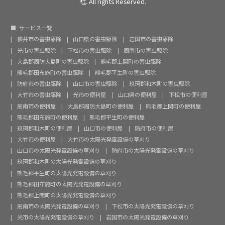
社. All rights Reserved.
サービス一覧
柳井市の害虫駆除
山口県の害虫駆除
岩国市の害虫駆除
光市の害虫駆除
下松市の害虫駆除
周南市の害虫駆除
大島郡周防大島町の害虫駆除
熊毛郡上関町の害虫駆除
熊毛郡田布施町の害虫駆除
熊毛郡平生町の害虫駆除
防府市の害虫駆除
山口市の害虫駆除
玖珂郡和木町の害虫駆除
大竹市の害虫駆除
光市の便利屋
山口県の便利屋
下松市の便利屋
周南市の便利屋
大島郡周防大島町の便利屋
熊毛郡上関町の便利屋
熊毛郡田布施町の便利屋
熊毛郡平生町の便利屋
玖珂郡和木町の便利屋
山口市の便利屋
防府市の便利屋
大竹市の便利屋
大竹市の太陽光発電設備の草刈り
山口市の太陽光発電設備の草刈り
防府市の太陽光発電設備の草刈り
玖珂郡和木町の太陽光発電設備の草刈り
熊毛郡平生町の太陽光発電設備の草刈り
熊毛郡田布施町の太陽光発電設備の草刈り
熊毛郡上関町の太陽光発電設備の草刈り
周南市の太陽光発電設備の草刈り
下松市の太陽光発電設備の草刈り
光市の太陽光発電設備の草刈り
岩国市の太陽光発電設備の草刈り