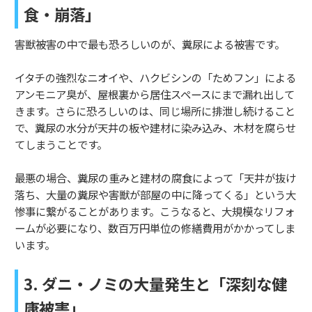
食・崩落」
害獣被害の中で最も恐ろしいのが、糞尿による被害です。
イタチの強烈なニオイや、ハクビシンの「ためフン」による
アンモニア臭が、屋根裏から居住スペースにまで漏れ出して
きます。さらに恐ろしいのは、同じ場所に排泄し続けること
で、糞尿の水分が天井の板や建材に染み込み、木材を腐らせ
てしまうことです。
最悪の場合、糞尿の重みと建材の腐食によって「天井が抜け
落ち、大量の糞尿や害獣が部屋の中に降ってくる」という大
惨事に繋がることがあります。こうなると、大規模なリフォ
ームが必要になり、数百万円単位の修繕費用がかかってしま
います。
3. ダニ・ノミの大量発生と「深刻な健
康被害」