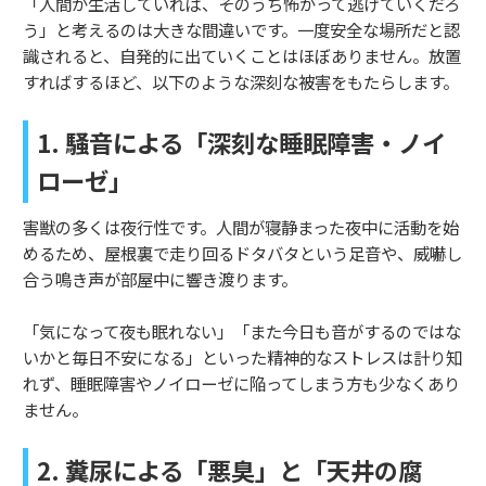
「人間が生活していれば、そのうち怖がって逃げていくだろ
う」と考えるのは大きな間違いです。一度安全な場所だと認
識されると、自発的に出ていくことはほぼありません。放置
すればするほど、以下のような深刻な被害をもたらします。
1. 騒音による「深刻な睡眠障害・ノイ
ローゼ」
害獣の多くは夜行性です。人間が寝静まった夜中に活動を始
めるため、屋根裏で走り回るドタバタという足音や、威嚇し
合う鳴き声が部屋中に響き渡ります。
「気になって夜も眠れない」「また今日も音がするのではな
いかと毎日不安になる」といった精神的なストレスは計り知
れず、睡眠障害やノイローゼに陥ってしまう方も少なくあり
ません。
2. 糞尿による「悪臭」と「天井の腐