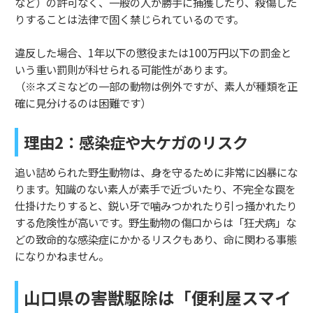
など）の許可なく、一般の人が勝手に捕獲したり、殺傷した
りすることは法律で固く禁じられているのです。
違反した場合、1年以下の懲役または100万円以下の罰金と
いう重い罰則が科せられる可能性があります。
（※ネズミなどの一部の動物は例外ですが、素人が種類を正
確に見分けるのは困難です）
理由2：感染症や大ケガのリスク
追い詰められた野生動物は、身を守るために非常に凶暴にな
ります。知識のない素人が素手で近づいたり、不完全な罠を
仕掛けたりすると、鋭い牙で噛みつかれたり引っ掻かれたり
する危険性が高いです。野生動物の傷口からは「狂犬病」な
どの致命的な感染症にかかるリスクもあり、命に関わる事態
になりかねません。
山口県の害獣駆除は「便利屋スマイ