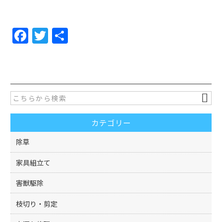
F
T
共
a
w
有
c
itt
e
er
b
o
カテゴリー
o
k
除草
家具組立て
害獣駆除
枝切り・剪定